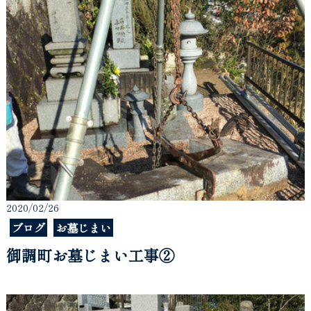
2020/02/26
ブログ
お墓じまい
御調町お墓じまい工事②