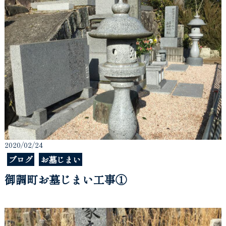
2020/02/24
ブログ
お墓じまい
御調町お墓じまい工事①