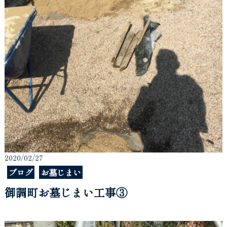
2020/02/27
ブログ
お墓じまい
御調町お墓じまい工事③