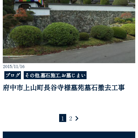
2015/11/16
ブログ
その他,墓石施工,お墓じまい
府中市上山町長谷寺様墓苑墓石撤去工事
1
2