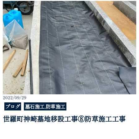
2022/09/29
ブログ
墓石施工,防草施工
世羅町神崎墓地移設工事⑧防草施工工事