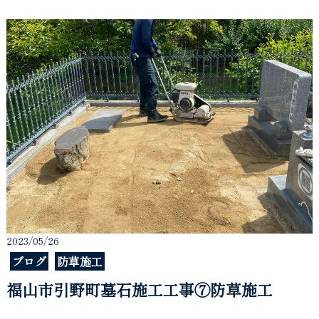
2023/05/26
ブログ
防草施工
福山市引野町墓石施工工事⑦防草施工