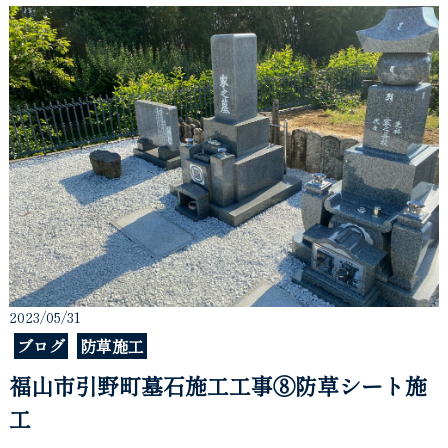
2023/05/31
ブログ
防草施工
福山市引野町墓石施工工事⑧防草シート施
工