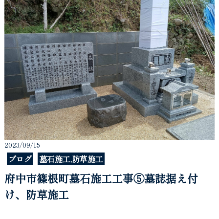
2023/09/15
ブログ
墓石施工,防草施工
府中市篠根町墓石施工工事⑤墓誌据え付
け、防草施工