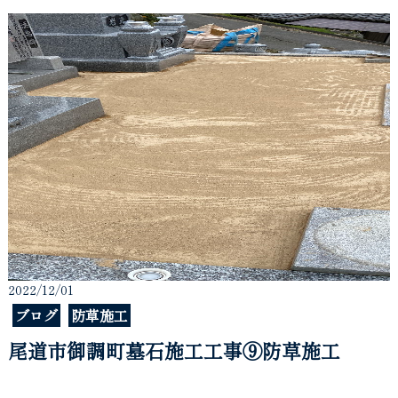
2022/12/01
ブログ
防草施工
尾道市御調町墓石施工工事⑨防草施工