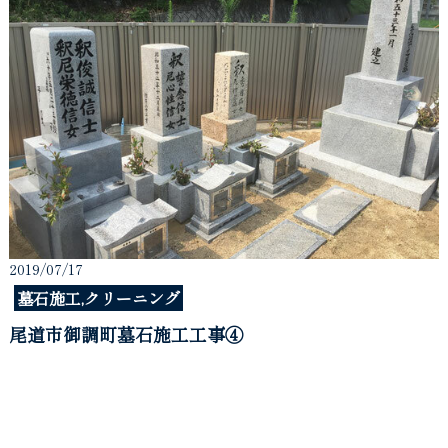
2019/07/17
墓石施工,クリーニング
尾道市御調町墓石施工工事④