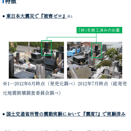
特徴
東日本大震災で『被害ゼロ』
※1
※1…2012年6月時点（発売元調べ）2012年7月時点（総発売
元地震倒壊調査委員会調べ）
国土交通省所管の震動実験において『震度7』で実験済み