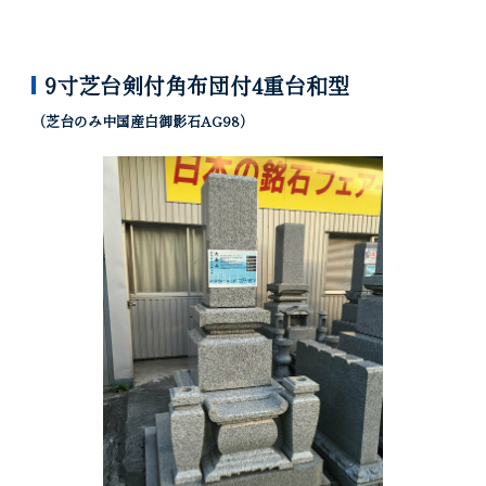
9寸芝台剣付角布団付4重台和型
（芝台のみ中国産白御影石AG98）