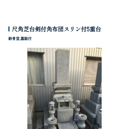
尺角芝台剣付角布団スリン付5重台
納骨堂,墓誌付