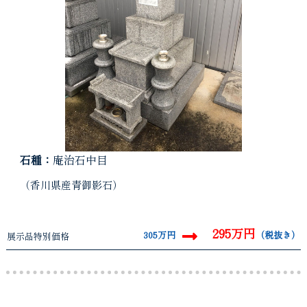
石種：
庵治石中目
（香川県産青御影石）
295万円
305万円
（税抜き）
展示品特別価格