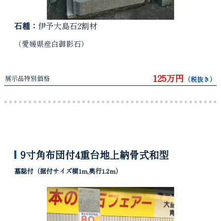
石種：
伊予大島石2割材
（愛媛県産白御影石）
125万円
展示品特別価格
（税抜き）
9寸角布団付4重台地上納骨式和型
墓誌付（据付サイズ横1m,奥行1.2m）