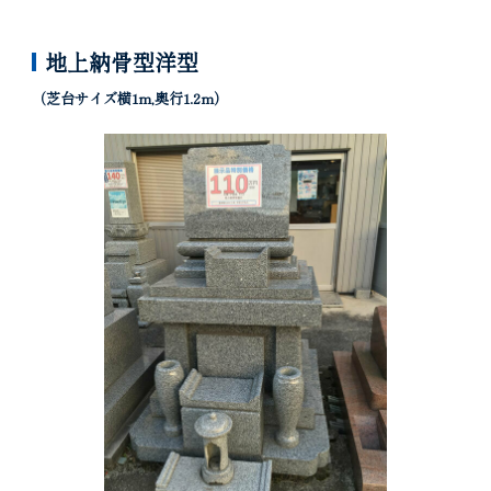
地上納骨型洋型
（芝台サイズ横1m,奥行1.2m）