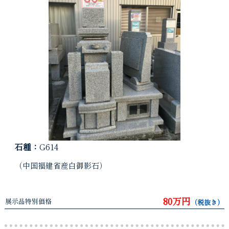
石種：
G614
（中国福建省産白御影石）
80万円
展示品特別価格
（税抜き）