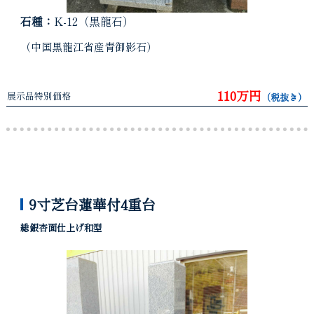
石種：
K-12（黒龍石）
（中国黒龍江省産青御影石）
110万円
展示品特別価格
（税抜き）
9寸芝台蓮華付4重台
総銀杏面仕上げ和型